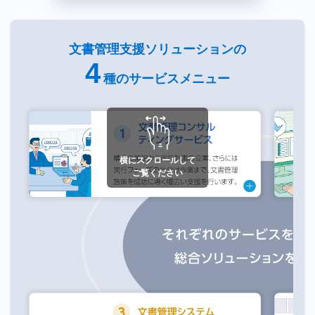
文書管理支援ソリューションの
4
種のサービスメニュー
文書管理
文書管理