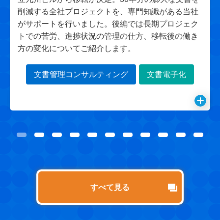
削減する全社プロジェクトを、専門知識がある当社
がサポートを行いました。後編では長期プロジェク
トでの苦労、進捗状況の管理の仕方、移転後の働き
方の変化についてご紹介します。
文書管理コンサルティング
文書電子化
us
1
2
3
4
5
6
7
8
9
10
11
N
すべて見る