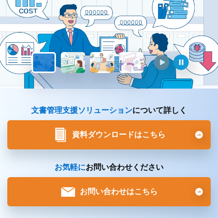
再生ボタン
一時停
文書管理支援ソリューション
について詳しく
資料ダウンロードはこちら
お気軽に
お問い合わせください
お問い合わせはこちら