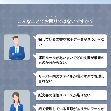
・・・
こんなことで
お困り
ではないですか？
探している文書や
電子データが見つからな
い…
運用ルールがあいまいで
どの文書が最新の
ものか分からない…
サーバー内のファイルが
増えすぎて管理し
きれない…
紙文書の保管スペースが
足りない…
紙で管理している書類があり
テレワークが